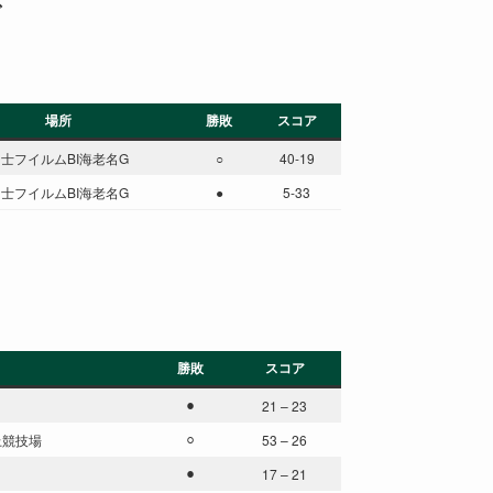
グ
場所
勝敗
スコア
士フイルムBI海老名G
○
40-19
士フイルムBI海老名G
●
5-33
勝敗
スコア
⚫︎
21 – 23
上競技場
⚪︎
53 – 26
園
⚫︎
17 – 21