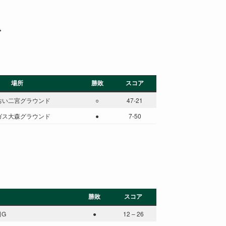
グ
場所
勝敗
スコア
おい二宮グラウンド
○
47-21
ガス大森グラウンド
●
7-50
勝敗
スコア
田G
●
12 – 26