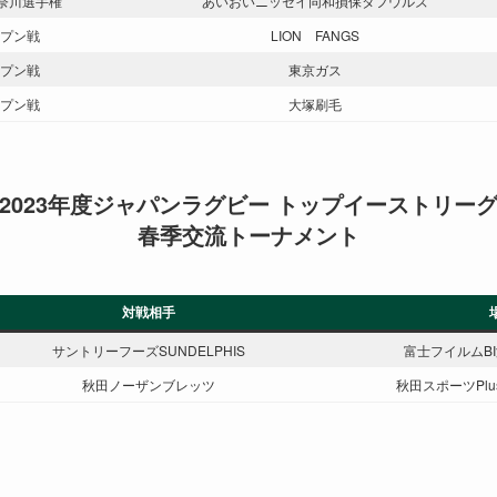
神奈川選手権
あいおいニッセイ同和損保タフウルズ
プン戦
LION FANGS
プン戦
東京ガス
プン戦
大塚刷毛
2023年度ジャパンラグビー トップイーストリー
春季交流トーナメント
対戦相手
サントリーフーズSUNDELPHIS
富士フイルムB
秋田ノーザンブレッツ
秋田スポーツPlu