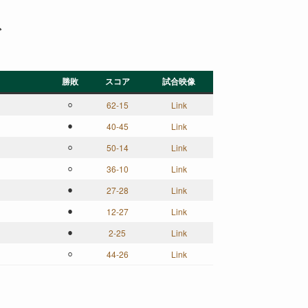
グ
勝敗
スコア
試合映像
⚪︎
62-15
Link
⚫︎
40-45
Link
⚪︎
50-14
Link
⚪︎
36-10
Link
⚫︎
27-28
Link
⚫︎
12-27
Link
⚫︎
2-25
Link
⚪︎
44‐26
Link