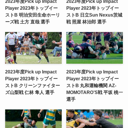
2023年度Pick up Impact
2023年度Pick up Impact
Player 2023年トップイー
Player 2023年トップイー
ストB 明治安田生命ホーリ
ストB 日立Sun Nexus茨城
ーズ戦 ​土方 直哉 選手
戦 ​照屋 林治郎 選手
2023年度Pick up Impact
2023年度Pick up Impact
Player 2023年トップイー
Player 2023年トップイー
ストB クリーンファイター
ストB 丸和運輸機関 AZ-
ズ山梨戦 ​仁林 隼人 選手
MOMOTARO’S戦 ​平坂 桃一
選手